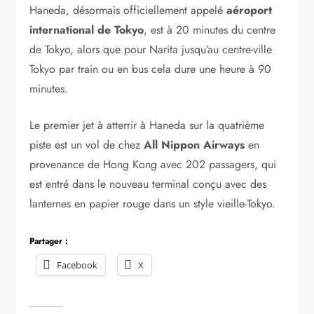
A LIRE AUSSI :
Nozomi Igarashi
représentera le Japon pour le concours
Miss Monde 2012
Haneda fournira également des emplacements pour
les transporteurs à bas prix d’autant plus qu’il a pour
but de muscler le rôle dominant de Narita, qui a été
la principale entrée du pays depuis son ouverture en
1978.
Haneda, désormais officiellement appelé
aéroport
international de Tokyo
, est à 20 minutes du centre
de Tokyo, alors que pour Narita jusqu’au centre-ville
Tokyo par train ou en bus cela dure une heure à 90
minutes.