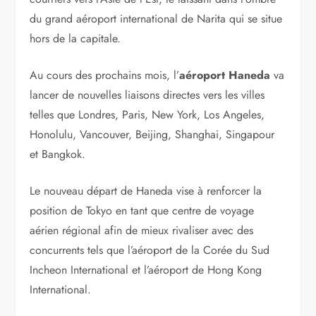
Tokyo en
ouvrant une
nouvelle piste ainsi que le terminal passagers jeudi
pour en faire un aéroport international à part entière
et renforcer la capitale du Japon en tant que
plateforme asiatique.
La proximité de l’aéroport du centre-ville offrait déjà
uniquement les vols intérieurs et certains vols court-
courriers vers l’Asie de l’Est, le laissant dans l’ombre
du grand aéroport international de Narita qui se situe
hors de la capitale.
Au cours des prochains mois, l’
aéroport Haneda
va
lancer de nouvelles liaisons directes vers les villes
telles que Londres, Paris, New York, Los Angeles,