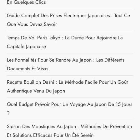
a
représente le Japon à Miss
Council se tiendra à
Monde 2010
Tokyo en 2012
v
i
LES DESTINATIONS TENDANCES
g
Alphabet Japonais De A À Z : Guide Complet Pour
a
Maîtriser Les Kana
t
Simulateur Budget Voyage Japon : Estimez Vos Dépenses
En Quelques Clics
i
Guide Complet Des Prises Électriques Japonaises : Tout Ce
o
Que Vous Devez Savoir
n
Temps De Vol Paris Tokyo : La Durée Pour Rejoindre La
Capitale Japonaise
d