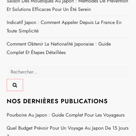
Saison Des Moustiques Au Japon : Méthodes De Prévention
Et Solutions Efficaces Pour Un Été Serein
t
Indicatif Japon : Comment Appeler Depuis La France En
i
Toute Simplicité
c
Comment Obtenir La Nationalité Japonaise : Guide
Complet Et Étapes Détaillées
l
e
Rechercher :
NOS DERNIÈRES PUBLICATIONS
Pourboire Au Japon : Guide Complet Pour Les Voyageurs
Quel Budget Prévoir Pour Un Voyage Au Japon De 15 Jours