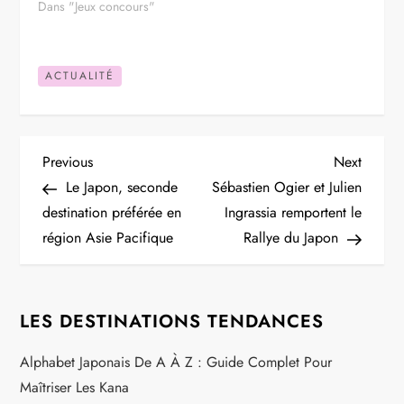
Dans "Jeux concours"
ACTUALITÉ
N
Previous
Next
Previous
Next
Post
Post
Le Japon, seconde
Sébastien Ogier et Julien
a
destination préférée en
Ingrassia remportent le
région Asie Pacifique
Rallye du Japon
v
i
LES DESTINATIONS TENDANCES
g
Alphabet Japonais De A À Z : Guide Complet Pour
a
Maîtriser Les Kana