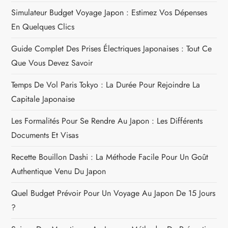
t
Simulateur Budget Voyage Japon : Estimez Vos Dépenses
En Quelques Clics
i
Guide Complet Des Prises Électriques Japonaises : Tout Ce
o
Que Vous Devez Savoir
n
Temps De Vol Paris Tokyo : La Durée Pour Rejoindre La
Capitale Japonaise
d
Les Formalités Pour Se Rendre Au Japon : Les Différents
e
Documents Et Visas
l
Recette Bouillon Dashi : La Méthode Facile Pour Un Goût
Authentique Venu Du Japon
’
Quel Budget Prévoir Pour Un Voyage Au Japon De 15 Jours
a
?
r