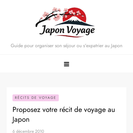
Skip
to
content
Guide pour organiser son séjour ou s'expatrier au Japon
RÉCITS DE VOYAGE
Proposez votre récit de voyage au
Japon
6 décembre 2010