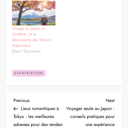
Voyage au Japon en
Octobre : À la
Découverte des Trésors
Automnaux
Dans "Tourisme"
EXPATRIATION
N
Previous
Next
Previous
Next
Post
Post
Lieux romantiques à
Voyager seule au Japon :
a
Tokyo : les meilleures
conseils pratiques pour
adresses pour des rendez-
une expérience