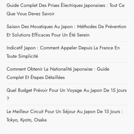
l
Guide Complet Des Prises Électriques Japonaises : Tout Ce
Que Vous Devez Savoir
’
Saison Des Moustiques Au Japon : Méthodes De Prévention
a
Et Solutions Efficaces Pour Un Été Serein
r
Indicatif Japon : Comment Appeler Depuis La France En
Toute Simplicité
t
Comment Obtenir La Nationalité Japonaise : Guide
i
Complet Et Étapes Détaillées
c
Quel Budget Prévoir Pour Un Voyage Au Japon De 15 Jours
?
l
Le Meilleur Circuit Pour Un Séjour Au Japon De 15 Jours :
e
Tokyo, Kyoto, Osaka