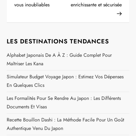
v
vous inoubliables
enrichissante et sécurisée
i
g
LES DESTINATIONS TENDANCES
a
Alphabet Japonais De A À Z : Guide Complet Pour
t
Maîtriser Les Kana
i
Simulateur Budget Voyage Japon : Estimez Vos Dépenses
o
En Quelques Clics
n
Les Formalités Pour Se Rendre Au Japon : Les Différents
Documents Et Visas
d
Recette Bouillon Dashi : La Méthode Facile Pour Un Goût
e
Authentique Venu Du Japon