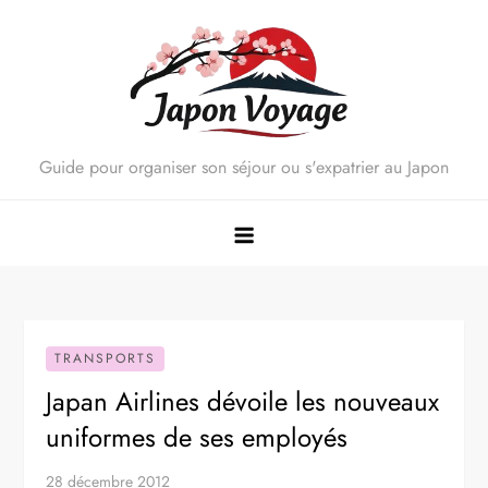
Skip
to
content
Guide pour organiser son séjour ou s'expatrier au Japon
TRANSPORTS
Japan Airlines dévoile les nouveaux
uniformes de ses employés
28 décembre 2012