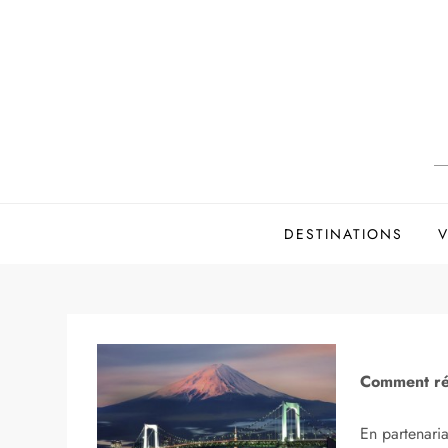
Skip
to
content
DESTINATIONS
V
Comment rés
En partenari