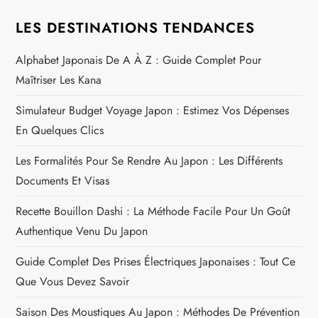
g
LES DESTINATIONS TENDANCES
a
Alphabet Japonais De A À Z : Guide Complet Pour
Maîtriser Les Kana
t
Simulateur Budget Voyage Japon : Estimez Vos Dépenses
i
En Quelques Clics
o
Les Formalités Pour Se Rendre Au Japon : Les Différents
n
Documents Et Visas
Recette Bouillon Dashi : La Méthode Facile Pour Un Goût
d
Authentique Venu Du Japon
e
Guide Complet Des Prises Électriques Japonaises : Tout Ce
l
Que Vous Devez Savoir
Saison Des Moustiques Au Japon : Méthodes De Prévention