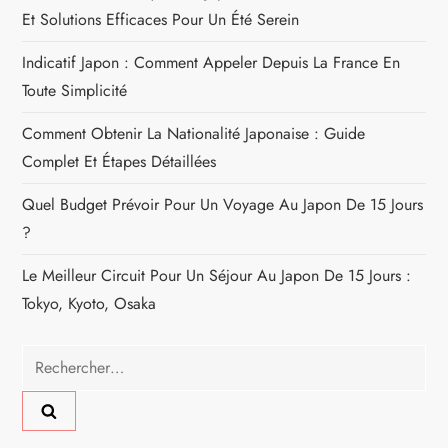
’
Et Solutions Efficaces Pour Un Été Serein
a
Indicatif Japon : Comment Appeler Depuis La France En
r
Toute Simplicité
Comment Obtenir La Nationalité Japonaise : Guide
t
Complet Et Étapes Détaillées
i
Quel Budget Prévoir Pour Un Voyage Au Japon De 15 Jours
c
?
Le Meilleur Circuit Pour Un Séjour Au Japon De 15 Jours :
l
Tokyo, Kyoto, Osaka
e
Rechercher :