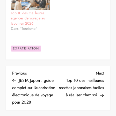
Top 10 des meilleures
agences de voyage au
Japon en 2026
Dans "Tourisme"
EXPATRIATION
N
Previous
Next
Previous
Next
Post
Post
JESTA Japon : guide
Top 10 des meilleures
a
complet sur l’autorisation
recettes japonaises faciles
électronique de voyage
à réaliser chez soi
v
pour 2028
i