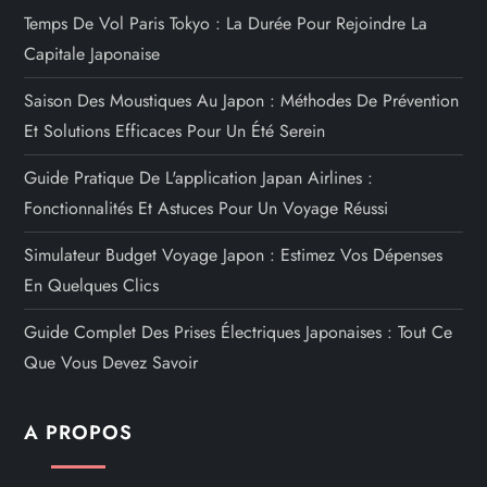
t
Temps De Vol Paris Tokyo : La Durée Pour Rejoindre La
Capitale Japonaise
i
Saison Des Moustiques Au Japon : Méthodes De Prévention
o
Et Solutions Efficaces Pour Un Été Serein
n
Guide Pratique De L'application Japan Airlines :
Fonctionnalités Et Astuces Pour Un Voyage Réussi
d
Simulateur Budget Voyage Japon : Estimez Vos Dépenses
e
En Quelques Clics
s
Guide Complet Des Prises Électriques Japonaises : Tout Ce
Que Vous Devez Savoir
p
A PROPOS
u