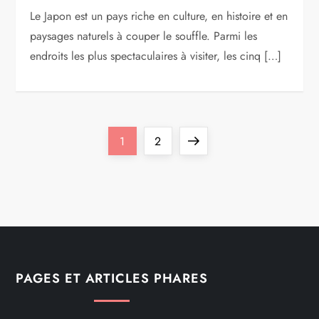
Le Japon est un pays riche en culture, en histoire et en
paysages naturels à couper le souffle. Parmi les
endroits les plus spectaculaires à visiter, les cinq […]
P
Page
Page
Next
1
2
a
page
g
i
n
PAGES ET ARTICLES PHARES
a