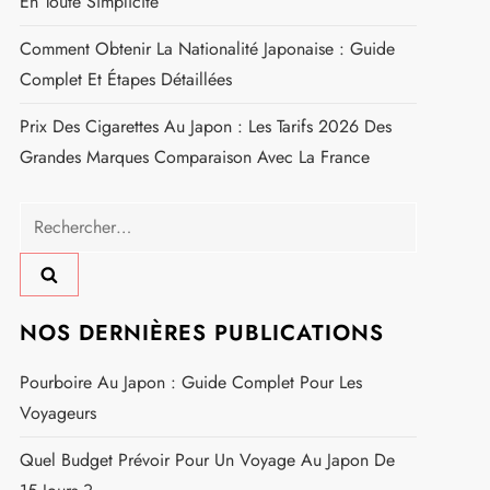
Goût Authentique Venu Du Japon
Guide Complet Des Prises Électriques Japonaises :
Tout Ce Que Vous Devez Savoir
Quel Budget Prévoir Pour Un Voyage Au Japon De
15 Jours ?
Saison Des Moustiques Au Japon : Méthodes De
Prévention Et Solutions Efficaces Pour Un Été Serein
Indicatif Japon : Comment Appeler Depuis La France
En Toute Simplicité
Comment Obtenir La Nationalité Japonaise : Guide
Complet Et Étapes Détaillées
Prix Des Cigarettes Au Japon : Les Tarifs 2026 Des
Grandes Marques Comparaison Avec La France