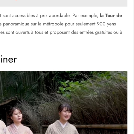
voyageurs. Cependant, le coût de la vie étant élevé,
ment, il existe des destinations abordables qui offrent des
lles les plus populaires est
Tokyo
. Son offre variée d’activités
ir la ville tout en restant à petit budget.
cs du Fuji à Yamanashi
et sont accessibles à prix abordable. Par exemple,
la Tour de
e vue panoramique sur la métropole pour seulement 900 yens
s sont ouverts à tous et proposent des entrées gratuites ou à