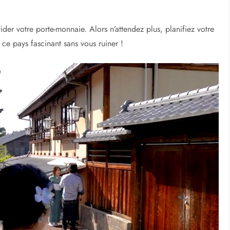
rne se mélangent harmonieusement. Explorez les quartiers
storiques de Asakusa, ou flânez dans les magnifiques jardins du
 plats de rue abordables dans les petites ruelles de la ville.
ux temples et jardins traditionnels. Perdez-vous dans les ruelles
hé ou explorez les magnifiques chemins de bambou
uté des cerisiers en fleurs au printemps sans dépenser une
 d’histoire et de symboles de paix. Visitez le Mémorial de la
z-vous dans le parc de l’île Miyajima pour voir le majestueux
der votre porte-monnaie. Alors n’attendez plus, planifiez votre
ce pays fascinant sans vous ruiner !