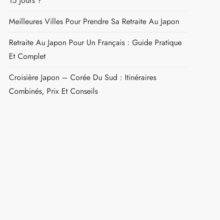
Rechercher :
NOS DERNIÈRES PUBLICATIONS
Pourboire Au Japon : Guide Complet Pour Les
Voyageurs
Quel Budget Prévoir Pour Un Voyage Au Japon De
15 Jours ?
Meilleures Villes Pour Prendre Sa Retraite Au Japon
Retraite Au Japon Pour Un Français : Guide Pratique
Et Complet