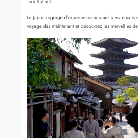
Tokyo
est une ville fascinante où l’ancien et le mode
animés de Shibuya et Shinjuku, visitez les temples hi
palais impérial. Vous trouverez également de délicieux
Kyoto
est un véritable trésor culturel avec ses nombre
pittoresques de Gion, assistez à une cérémonie du t
d’Arashiyama. Vous pouvez également découvrir la bea
fortune.
Enfin, ne manquez pas
Hiroshima
, une ville chargée
Paix, admirez le célèbre Dôme de Genbaku et promene
Torii flottant.
Le Japon regorge d’expériences uniques à vivre sans vi
voyage dès maintenant et découvrez les merveilles de 