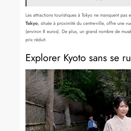
Le Japon est une destination incontournable pour les 
l’exploration du pays peut s’avérer onéreuse. Heureuse
expériences enrichissantes et mémorables. L’une des vi
culturelles et culinaires permet aux visiteurs de découvr
A LIRE AUSSI :
Découvrez Fujigoko, les 5 la
Les attractions touristiques à Tokyo ne manquent pas 
Tokyo
, située à proximité du centre-ville, offre un
(environ 8 euros). De plus, un grand nombre de musée
prix réduit.