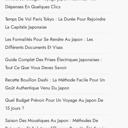
LES DESTINATIONS TENDANCES
Alphabet Japonais De A À Z : Guide Complet Pour
Maîtriser Les Kana
Simulateur Budget Voyage Japon : Estimez Vos
Dépenses En Quelques Clics
Temps De Vol Paris Tokyo : La Durée Pour Rejoindre
La Capitale Japonaise
Les Formalités Pour Se Rendre Au Japon : Les