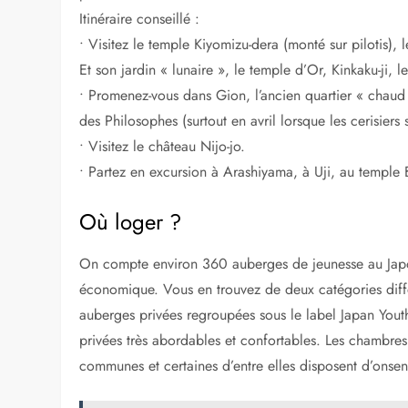
Sommaire
Kyoto
Où loger ?
Osaka et Köbe
Similaire
Kyoto
Cette ville moderne a su conserver 1 600 temples, 300
nombreux festivals y sont organisés tout au long de l
patrimoine de l’humanité.
Itinéraire conseillé :
• Visitez le temple Kiyomizu-dera (monté sur pilotis), 
Et son jardin « lunaire », le temple d’Or, Kinkaku-ji, le
• Promenez-vous dans Gion, l’ancien quartier « chaud 
des Philosophes (surtout en avril lorsque les cerisiers 