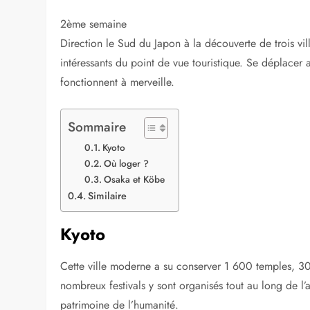
touristique de 3 semaines au Japon continue ! Le prog
• 1ère semaine :
Tokyo, le Mont Fuji et le petit villag
• 2ème semaine : Kyoto, Osaka et Köbe
• 3ème semaine : l’Île d’Hokkaido
2ème semaine
Direction le Sud du Japon à la découverte de trois vill
intéressants du point de vue touristique. Se déplacer 
fonctionnent à merveille.