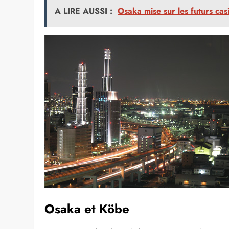
• Visitez le château Nijo-jo.
• Partez en excursion à Arashiyama, à Uji, au temple 
Où loger ?
On compte environ 360 auberges de jeunesse au Japon. I
économique. Vous en trouvez de deux catégories diffé
auberges privées regroupées sous le label Japan You
privées très abordables et confortables. Les chambres
communes et certaines d’entre elles disposent d’onse
A LIRE AUSSI :
Osaka mise sur les futurs cas