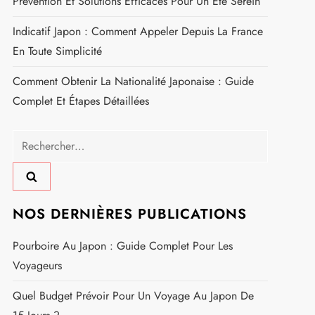
Différents Documents Et Visas
Guide Complet Des Prises Électriques Japonaises :
Tout Ce Que Vous Devez Savoir
Recette Bouillon Dashi : La Méthode Facile Pour Un
Goût Authentique Venu Du Japon
Quel Budget Prévoir Pour Un Voyage Au Japon De
15 Jours ?
Saison Des Moustiques Au Japon : Méthodes De
Prévention Et Solutions Efficaces Pour Un Été Serein
Indicatif Japon : Comment Appeler Depuis La France
En Toute Simplicité
Comment Obtenir La Nationalité Japonaise : Guide
Complet Et Étapes Détaillées