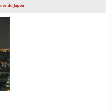
Byodo-in et au temple Fushimi Inari.
l s’agit d’une solution très prisée et surtout très
rentes, celles appartenant à des groupes publics et les
th Hostels. Kyoto propose une bonne quinzaine d’auberges
 sont pour 1 ou 2 personnes, les salles de bains sont
n (source d’eau chaude naturelle). Que demander de plus ?
inos du Japon