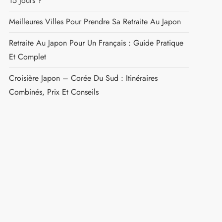
Rechercher :
NOS DERNIÈRES PUBLICATIONS
Pourboire Au Japon : Guide Complet Pour Les
Voyageurs
Quel Budget Prévoir Pour Un Voyage Au Japon De
15 Jours ?
Meilleures Villes Pour Prendre Sa Retraite Au Japon
Retraite Au Japon Pour Un Français : Guide Pratique
Et Complet