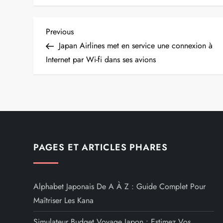
N
Previous
Previous
Post
Japan Airlines met en service une connexion à
a
Internet par Wi-fi dans ses avions
v
i
g
PAGES ET ARTICLES PHARES
a
t
Alphabet Japonais De A À Z : Guide Complet Pour
i
Maîtriser Les Kana
Simulateur Budget Voyage Japon : Estimez Vos