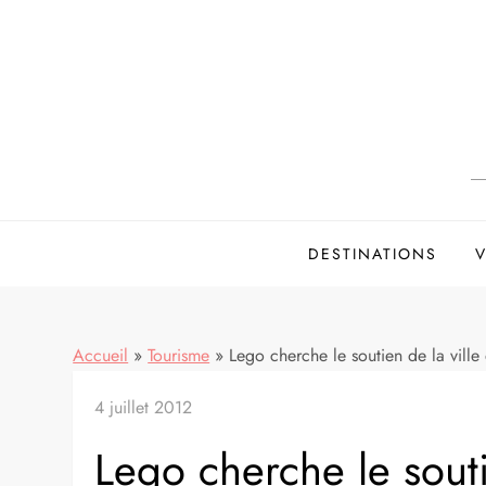
Skip
to
content
DESTINATIONS
V
Accueil
»
Tourisme
»
Lego cherche le soutien de la vill
4 juillet 2012
Lego cherche le sout