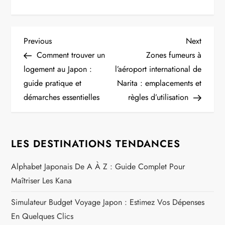
N
Previous
Next
Previous
Next
Post
Post
Comment trouver un
Zones fumeurs à
a
logement au Japon :
l’aéroport international de
guide pratique et
Narita : emplacements et
v
démarches essentielles
règles d’utilisation
i
g
LES DESTINATIONS TENDANCES
a
Alphabet Japonais De A À Z : Guide Complet Pour
Maîtriser Les Kana
t
Simulateur Budget Voyage Japon : Estimez Vos Dépenses
i
En Quelques Clics