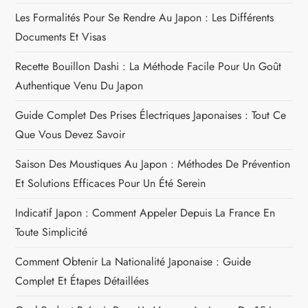
o
Les Formalités Pour Se Rendre Au Japon : Les Différents
n
Documents Et Visas
Recette Bouillon Dashi : La Méthode Facile Pour Un Goût
d
Authentique Venu Du Japon
e
Guide Complet Des Prises Électriques Japonaises : Tout Ce
l
Que Vous Devez Savoir
Saison Des Moustiques Au Japon : Méthodes De Prévention
’
Et Solutions Efficaces Pour Un Été Serein
a
Indicatif Japon : Comment Appeler Depuis La France En
r
Toute Simplicité
Comment Obtenir La Nationalité Japonaise : Guide
t
Complet Et Étapes Détaillées
i