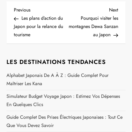
N
Previous
Next
Previous
Next
Post
Post
Les plans d’action du
Pourquoi visiter les
a
Japon pour la relance du
montagnes Dewa Sanzan
tourisme
au Japon
v
i
LES DESTINATIONS TENDANCES
g
Alphabet Japonais De A À Z : Guide Complet Pour
a
Maîtriser Les Kana
t
Simulateur Budget Voyage Japon : Estimez Vos Dépenses
En Quelques Clics
i
Guide Complet Des Prises Électriques Japonaises : Tout Ce
o
Que Vous Devez Savoir