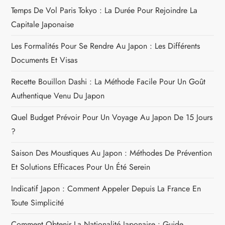
n
Temps De Vol Paris Tokyo : La Durée Pour Rejoindre La
Capitale Japonaise
d
Les Formalités Pour Se Rendre Au Japon : Les Différents
e
Documents Et Visas
l
Recette Bouillon Dashi : La Méthode Facile Pour Un Goût
Authentique Venu Du Japon
’
Quel Budget Prévoir Pour Un Voyage Au Japon De 15 Jours
a
?
r
Saison Des Moustiques Au Japon : Méthodes De Prévention
Et Solutions Efficaces Pour Un Été Serein
t
Indicatif Japon : Comment Appeler Depuis La France En
i
Toute Simplicité
c
Comment Obtenir La Nationalité Japonaise : Guide