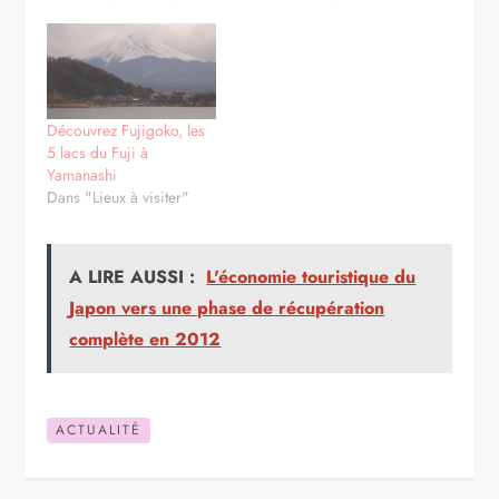
Découvrez Fujigoko, les
5 lacs du Fuji à
Yamanashi
Dans "Lieux à visiter"
A LIRE AUSSI :
L'économie touristique du
Japon vers une phase de récupération
complète en 2012
ACTUALITÉ