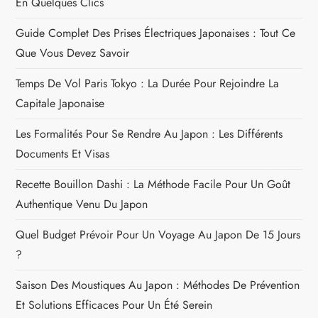
En Quelques Clics
o
Guide Complet Des Prises Électriques Japonaises : Tout Ce
n
Que Vous Devez Savoir
Temps De Vol Paris Tokyo : La Durée Pour Rejoindre La
d
Capitale Japonaise
e
Les Formalités Pour Se Rendre Au Japon : Les Différents
l
Documents Et Visas
Recette Bouillon Dashi : La Méthode Facile Pour Un Goût
’
Authentique Venu Du Japon
a
Quel Budget Prévoir Pour Un Voyage Au Japon De 15 Jours
r
?
Saison Des Moustiques Au Japon : Méthodes De Prévention
t
Et Solutions Efficaces Pour Un Été Serein