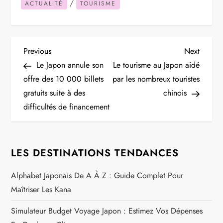
/
ACTUALITÉ
TOURISME
N
Previous
Next
Previous
Next
Post
Post
Le Japon annule son
Le tourisme au Japon aidé
a
offre des 10 000 billets
par les nombreux touristes
gratuits suite à des
chinois
v
difficultés de financement
i
g
LES DESTINATIONS TENDANCES
a
Alphabet Japonais De A À Z : Guide Complet Pour
Maîtriser Les Kana
t
Simulateur Budget Voyage Japon : Estimez Vos Dépenses
i