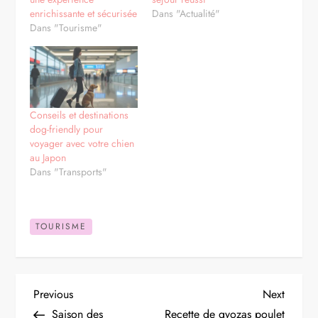
enrichissante et sécurisée
Dans "Actualité"
Dans "Tourisme"
Conseils et destinations
dog-friendly pour
voyager avec votre chien
au Japon
Dans "Transports"
TOURISME
N
Previous
Next
Previous
Next
Post
Post
Saison des
Recette de gyozas poulet