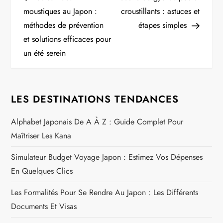
a
moustiques au Japon :
croustillants : astuces et
méthodes de prévention
étapes simples
v
et solutions efficaces pour
i
un été serein
g
LES DESTINATIONS TENDANCES
a
Alphabet Japonais De A À Z : Guide Complet Pour
t
Maîtriser Les Kana
i
Simulateur Budget Voyage Japon : Estimez Vos Dépenses
o
En Quelques Clics
n
Les Formalités Pour Se Rendre Au Japon : Les Différents
Documents Et Visas
d