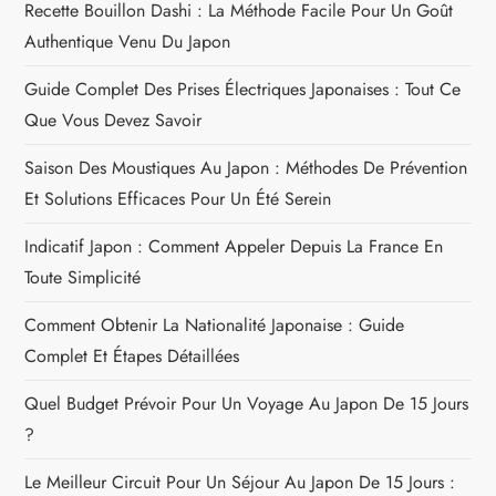
Recette Bouillon Dashi : La Méthode Facile Pour Un Goût
e
Authentique Venu Du Japon
l
Guide Complet Des Prises Électriques Japonaises : Tout Ce
Que Vous Devez Savoir
’
Saison Des Moustiques Au Japon : Méthodes De Prévention
a
Et Solutions Efficaces Pour Un Été Serein
r
Indicatif Japon : Comment Appeler Depuis La France En
Toute Simplicité
t
Comment Obtenir La Nationalité Japonaise : Guide
i
Complet Et Étapes Détaillées
c
Quel Budget Prévoir Pour Un Voyage Au Japon De 15 Jours
?
l
Le Meilleur Circuit Pour Un Séjour Au Japon De 15 Jours :