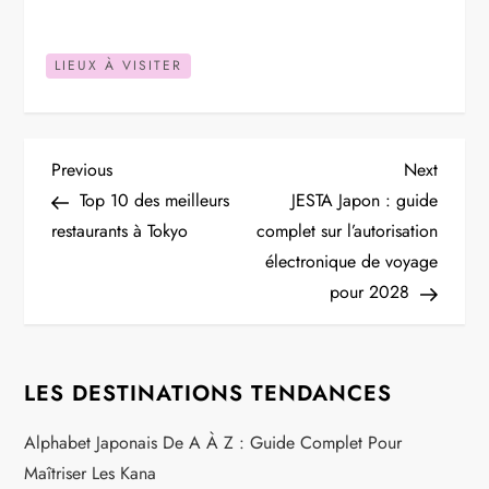
LIEUX À VISITER
N
Previous
Next
Previous
Next
Post
Post
Top 10 des meilleurs
JESTA Japon : guide
a
restaurants à Tokyo
complet sur l’autorisation
électronique de voyage
v
pour 2028
i
g
LES DESTINATIONS TENDANCES
a
Alphabet Japonais De A À Z : Guide Complet Pour
Maîtriser Les Kana
t