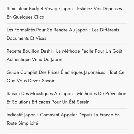
Simulateur Budget Voyage Japon : Estimez Vos Dépenses
i
En Quelques Clics
o
Les Formalités Pour Se Rendre Au Japon : Les Différents
n
Documents Et Visas
Recette Bouillon Dashi : La Méthode Facile Pour Un Goût
d
Authentique Venu Du Japon
e
Guide Complet Des Prises Électriques Japonaises : Tout Ce
l
Que Vous Devez Savoir
Saison Des Moustiques Au Japon : Méthodes De Prévention
’
Et Solutions Efficaces Pour Un Été Serein
a
Indicatif Japon : Comment Appeler Depuis La France En
r
Toute Simplicité