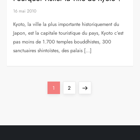
16 mai 2010
Kyoto, la ville la plus importante historiquement du
Japon, est la capitale touristique du pays, Kyoto c’est
pas moins de 1.700 temples bouddhistes, 300
sanctuaires shintoïstes, des palais […]
P
Page
Page
Next
1
2
a
page
g
i