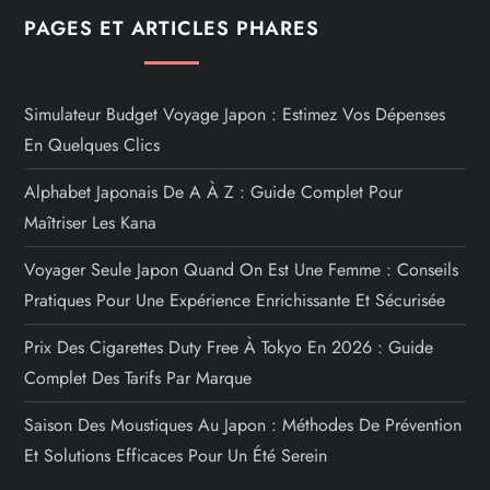
n
PAGES ET ARTICLES PHARES
a
t
Simulateur Budget Voyage Japon : Estimez Vos Dépenses
En Quelques Clics
i
Alphabet Japonais De A À Z : Guide Complet Pour
o
Maîtriser Les Kana
n
Voyager Seule Japon Quand On Est Une Femme : Conseils
Pratiques Pour Une Expérience Enrichissante Et Sécurisée
d
Prix Des Cigarettes Duty Free À Tokyo En 2026 : Guide
e
Complet Des Tarifs Par Marque
s
Saison Des Moustiques Au Japon : Méthodes De Prévention
Et Solutions Efficaces Pour Un Été Serein
p