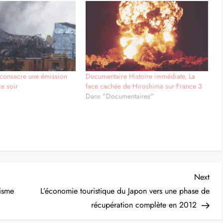
 consacre une émission
Documentaire Histoire immédiate, La
ce soir
face cachée de Hiroshima sur France 3
"
Dans "Documentaires"
Nex
Next
Post
risme
L’économie touristique du Japon vers une phase de
récupération complète en 2012