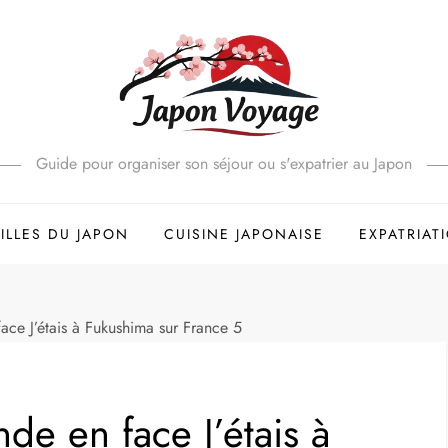
Guide pour organiser son séjour ou s'expatrier au Japon
ILLES DU JAPON
CUISINE JAPONAISE
EXPATRIAT
e J’étais à Fukushima sur France 5
e en face J’étais à