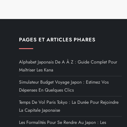
v
i
g
PAGES ET ARTICLES PHARES
a
t
Alphabet Japonais De A À Z : Guide Complet Pour
i
Maîtriser Les Kana
o
Simulateur Budget Voyage Japon : Estimez Vos
Dépenses En Quelques Clics
n
Temps De Vol Paris Tokyo : La Durée Pour Rejoindre
d
La Capitale Japonaise
e
Les Formalités Pour Se Rendre Au Japon : Les