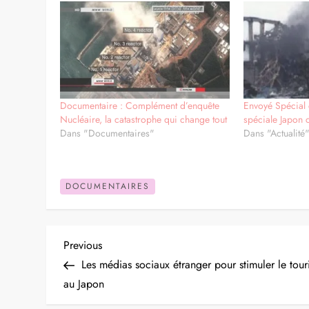
Documentaire : Complément d’enquête
Envoyé Spécial
Nucléaire, la catastrophe qui change tout
spéciale Japon 
Dans "Documentaires"
Dans "Actualité
DOCUMENTAIRES
N
Previous
Previous
Post
Les médias sociaux étranger pour stimuler le tou
a
au Japon