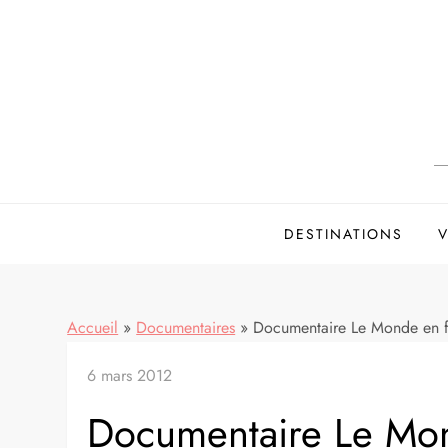
Skip
to
content
DESTINATIONS
V
Accueil
»
Documentaires
»
Documentaire Le Monde en fac
6 mars 2012
Documentaire Le Mond