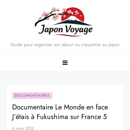
Skip
to
content
Guide pour organiser son séjour ou s'expatrier au Japon
DOCUMENTAIRES
Documentaire Le Monde en face
J’étais à Fukushima sur France 5
6 mars 2012